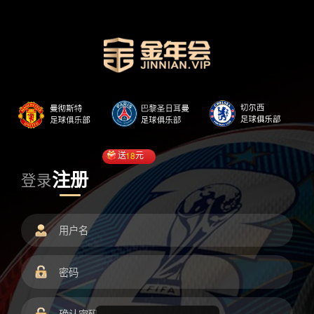
送
18
元
注册
登录