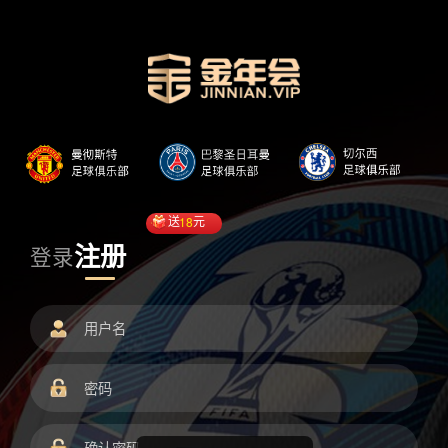
送
18
元
注册
登录