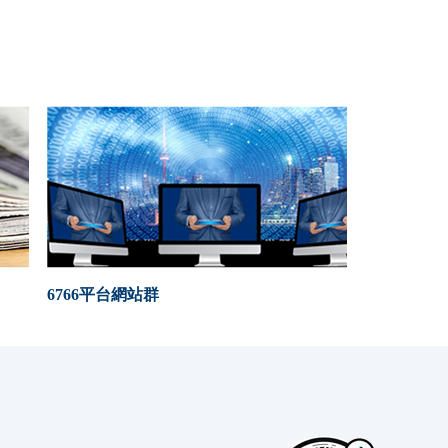
6766平台網站群