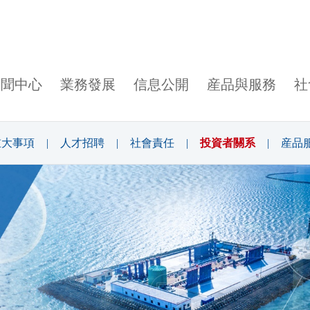
新聞中心
業務發展
信息公開
産品與服務
社
重大事項
|
人才招聘
|
社會責任
|
投資者關系
|
産品