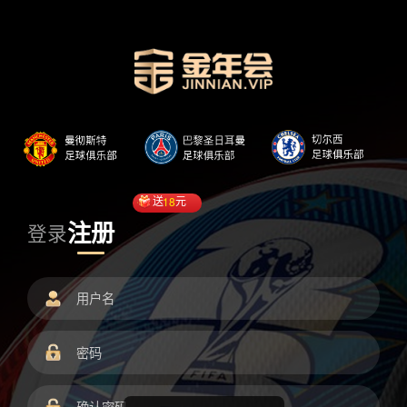
送
18
元
注册
登录