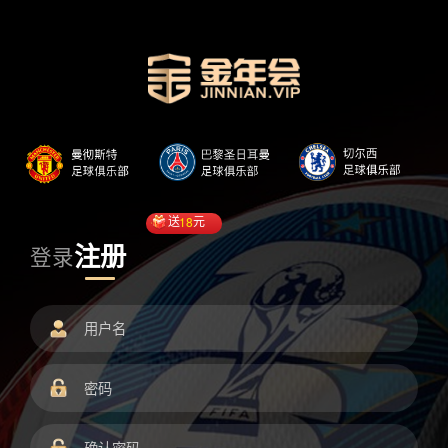
送
18
元
注册
登录