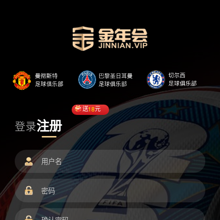
送
18
元
注册
登录