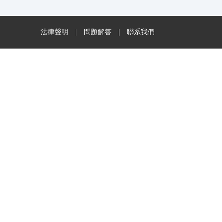
法律聲明
|
問題解答
|
聯系我們