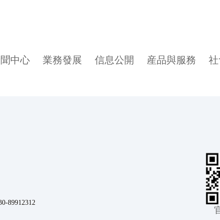
新聞中心
業務發展
信息公開
産品與服務
社
9912312