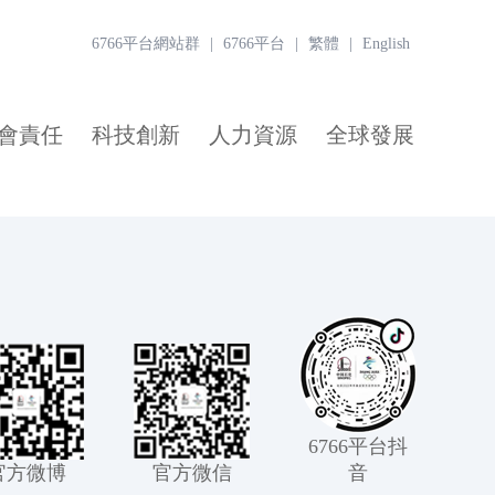
6766平台網站群
|
6766平台
|
繁體
|
English
會責任
科技創新
人力資源
全球發展
6766平台抖
官方微博
官方微信
音