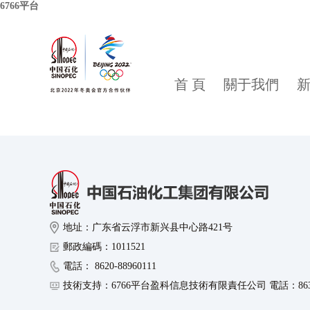
6766平台
首 頁
關于我們
地址：广东省云浮市新兴县中心路421号
郵政編碼：1011521
電話： 8620-88960111
技術支持：6766平台盈科信息技術有限責任公司 電話：8630-8