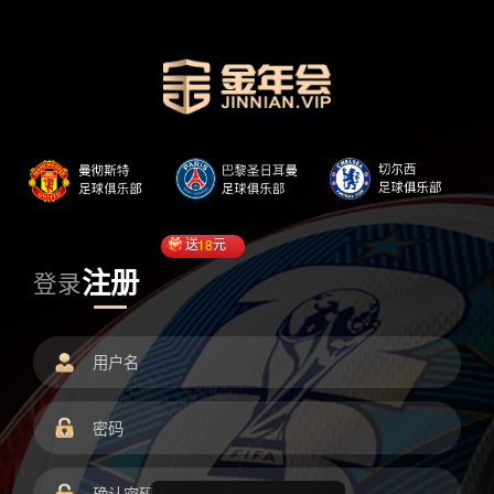
送
18
元
注册
登录