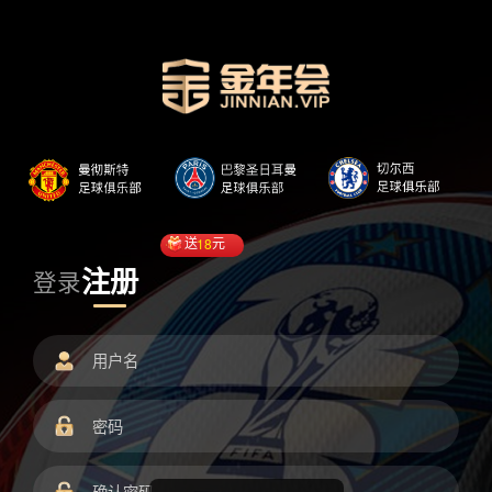
送
18
元
注册
登录