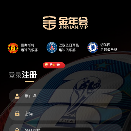
送
18
元
注册
登录