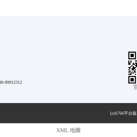
9912312
(c)
6766平台
XML 地圖