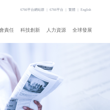
6766平台網站群
|
6766平台
|
繁體
|
English
會責任
科技創新
人力資源
全球發展