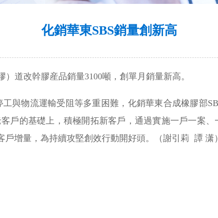
化銷華東SBS銷量創新高
橡膠）道改幹膠産品銷量3100噸，創單月銷量新高。
停工與物流運輸受阻等多重困難，化銷華東合成橡膠部SB
務老客戶的基礎上，積極開拓新客戶，通過實施一戶一案、
客戶增量，為持續攻堅創效行動開好頭。（謝引莉 譚 潇