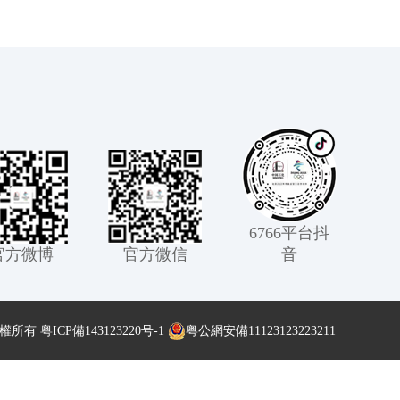
6766平台抖
官方微博
官方微信
音
版權所有
粤ICP備143123220号-1
粤公網安備11123123223211