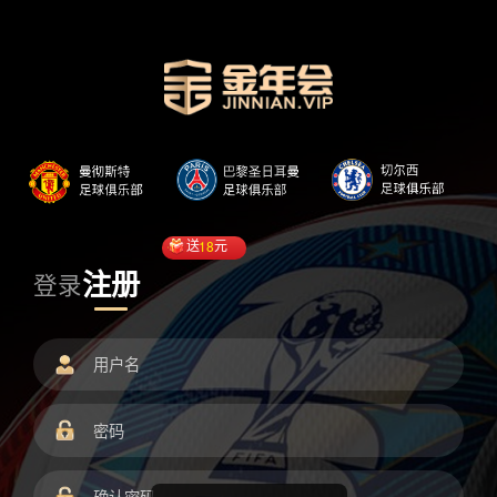
送
18
元
注册
登录