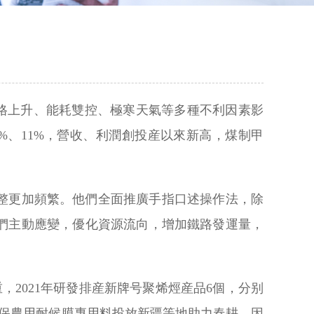
價格上升、能耗雙控、極寒天氣等多種不利因素影
%、11%，營收、利潤創投産以來新高，煤制甲
調整更加頻繁。他們全面推廣手指口述操作法，除
們主動應變，優化資源流向，增加鐵路發運量，
2021年研發排産新牌号聚烯烴産品6個，分别
環保農用耐候膜專用料投放新疆等地助力春耕，因