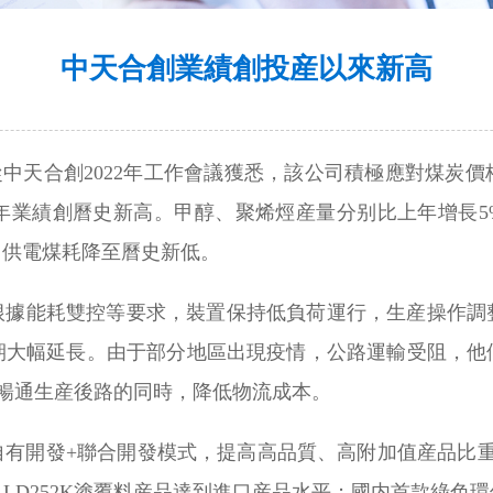
中天合創業績創投産以來新高
者從中天合創2022年工作會議獲悉，該公司積極應對煤炭
1年業績創曆史新高。甲醇、聚烯烴産量分别比上年增長5
，供電煤耗降至曆史新低。
。根據能耗雙控等要求，裝置保持低負荷運行，生産操作
期大幅延長。由于部分地區出現疫情，公路運輸受阻，他
在暢通生産後路的同時，降低物流成本。
有開發+聯合開發模式，提高高品質、高附加值産品比重，
LD252K塗覆料産品達到進口産品水平；國内首款綠色