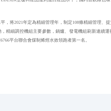
。
，将2021年定為精細管理年，制定108條精細管理、
動，精細調控機組主要參數，鍋爐、發電機組刷新連續運
度6766平台聯合會煤制烯烴水效領跑者第一名。