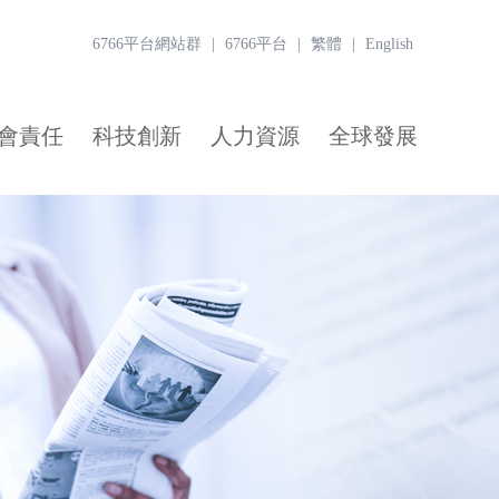
6766平台網站群
|
6766平台
|
繁體
|
English
會責任
科技創新
人力資源
全球發展