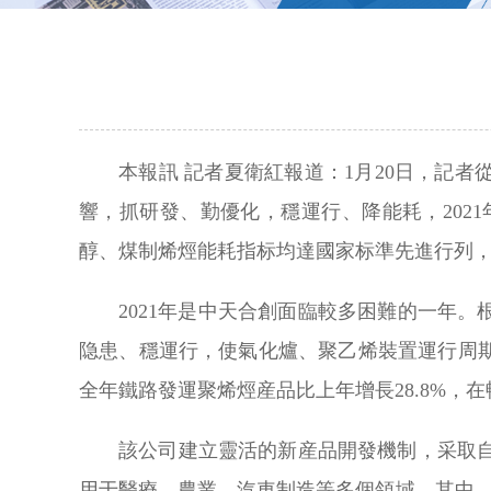
本報訊 記者夏衛紅報道：1月20日，記
響，抓研發、勤優化，穩運行、降能耗，202
醇、煤制烯烴能耗指标均達國家标準先進行列
2021年是中天合創面臨較多困難的一年
隐患、穩運行，使氣化爐、聚乙烯裝置運行周
全年鐵路發運聚烯烴産品比上年增長28.8%，
該公司建立靈活的新産品開發機制，采取自
用于醫療、農業、汽車制造等多個領域。其中，