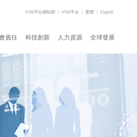
6766平台網站群
|
6766平台
|
繁體
|
English
會責任
科技創新
人力資源
全球發展