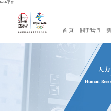
6766平台
首 頁
關于我們