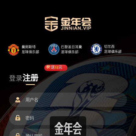
送
18
元
注册
登录