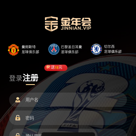
送
18
元
注册
登录