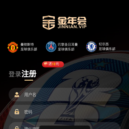
送
18
元
注册
登录