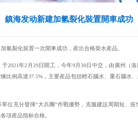
鎮海发动新建加氫裂化裝置開車成功
噸/年加氫裂化裝置一次開車成功，産出合格柴水産品。
021年2月29日開工，今年9月30日中交，由廣州（洛
煉比例高達37.5%，主要産品包括輕石腦水、重石腦水
等單位充分發揮“大兵團”作戰優勢，克服建設周期短、疫
的各項産品指标合格。