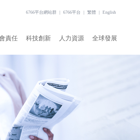
6766平台網站群
|
6766平台
|
繁體
|
English
會責任
科技創新
人力資源
全球發展