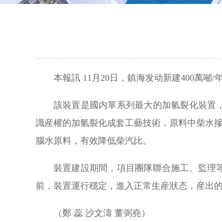
本報訊 11月20日，鎮海发动新建400萬
該裝置是國内單系列最大的加氫裂化裝置，于2
識産權的加氫裂化成套工藝技術，原料中柴水摻
腦水原料，有效降低柴汽比。
裝置建設期間，項目團隊聯合施工、監理
前，裝置運行穩定，進入正常生産狀态，産出
（鄭 蕊 沙文濤 董弼堯）