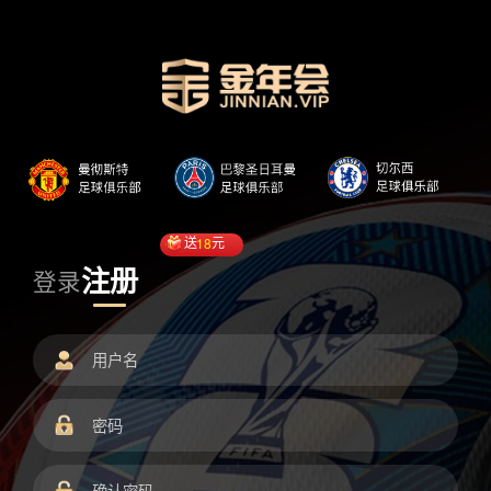
送
18
元
注册
登录