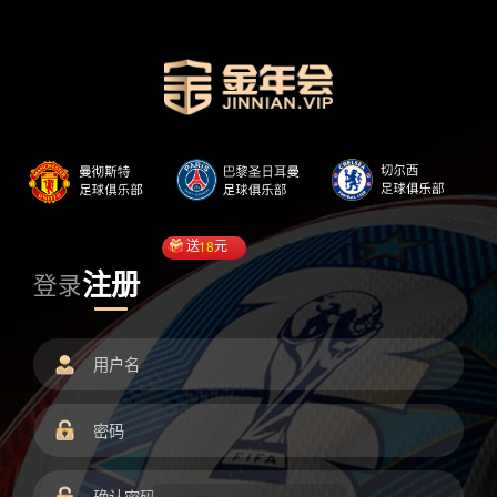
送
18
元
注册
登录