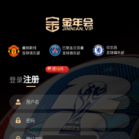
送
18
元
注册
登录