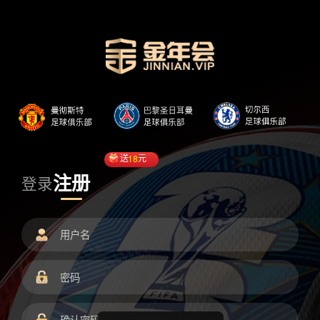
送
18
元
注册
登录