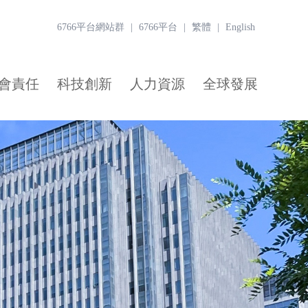
6766平台網站群
|
6766平台
|
繁體
|
English
會責任
科技創新
人力資源
全球發展