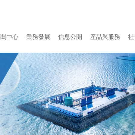
新聞中心
業務發展
信息公開
産品與服務
社