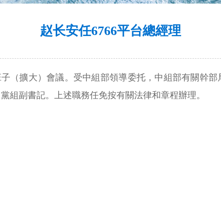
赵长安任6766平台總經理
領導班子（擴大）會議。受中組部領導委托，中組部有關幹部
理、黨組副書記。上述職務任免按有關法律和章程辦理。