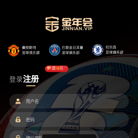
送
18
元
注册
登录