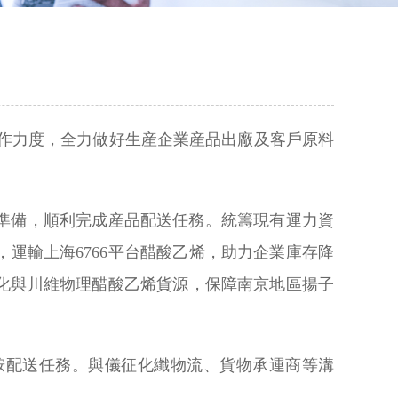
作力度，全力做好生産企業産品出廠及客戶原料
準備，順利完成産品配送任務。統籌現有運力資
運輸上海6766平台醋酸乙烯，助力企業庫存降
化與川維物理醋酸乙烯貨源，保障南京地區揚子
胺配送任務。與儀征化纖物流、貨物承運商等溝