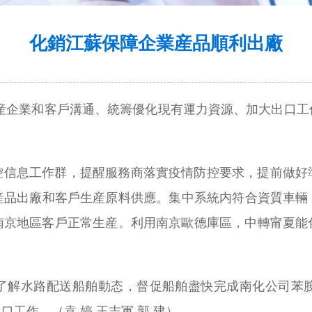
化銷江蘇保障企業産品順利出廠
生産企業和客戶溝通、統籌優化現有運力資源、加大出口工
控信息工作群，提醒服務商落實疫情防控要求，提前做好
品出廠和客戶生産原料供應。集中系統内符合資質車輛，
南京地區客戶正常生産。利用南京歐德庫區，中轉甯夏能
了解水路配送船舶動态，督促船舶盡快完成南化公司苯
工作。（袁 婷 王志軍 郭 建）