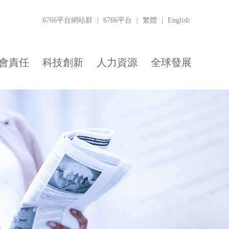
6766平台網站群
|
6766平台
|
繁體
|
English
會責任
科技創新
人力資源
全球發展