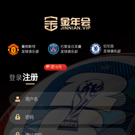
送
18
元
注册
登录