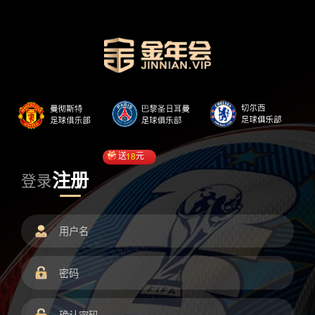
送
18
元
注册
登录