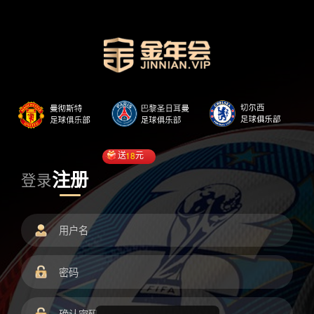
送
18
元
注册
登录