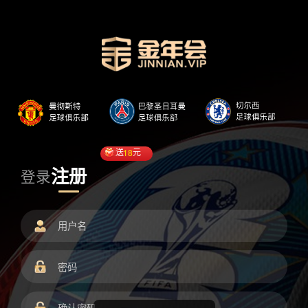
送
18
元
注册
登录