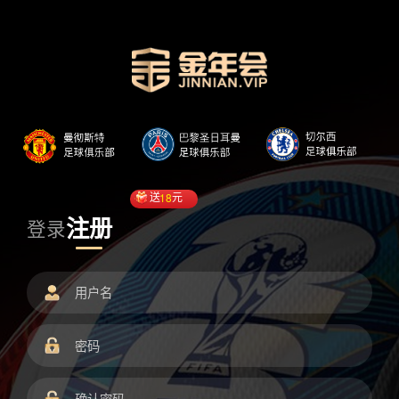
送
18
元
注册
登录