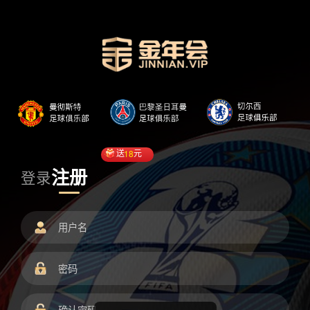
送
18
元
注册
登录