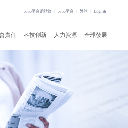
6766平台網站群
|
6766平台
|
繁體
|
English
會責任
科技創新
人力資源
全球發展