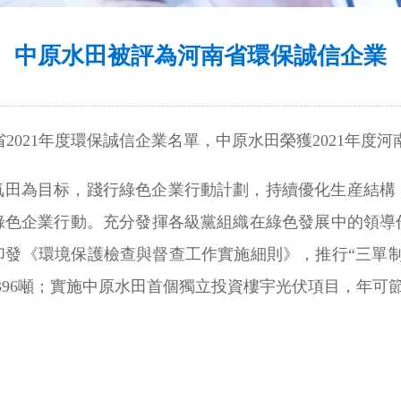
中原水田被評為河南省環保誠信企業
2021年度環保誠信企業名單，中原水田榮獲2021年度
氣田為目标，踐行綠色企業行動計劃，持續優化生産結構
綠色企業行動。充分發揮各級黨組織在綠色發展中的領導
印發《環境保護檢查與督查工作實施細則》，推行“三單制
96噸；實施中原水田首個獨立投資樓宇光伏項目，年可節