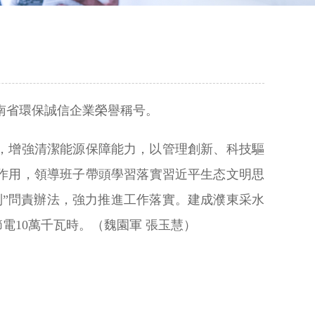
河南省環保誠信企業榮譽稱号。
，增強清潔能源保障能力，以管理創新、科技驅
作用，領導班子帶頭學習落實習近平生态文明思
”問責辦法，強力推進工作落實。建成濮東采水
電10萬千瓦時。（魏園軍 張玉慧）