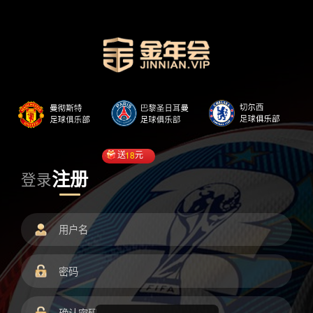
送
18
元
注册
登录