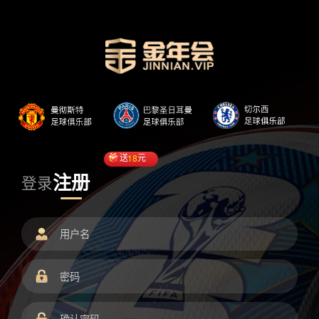
送
18
元
注册
登录