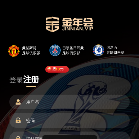
送
18
元
注册
登录