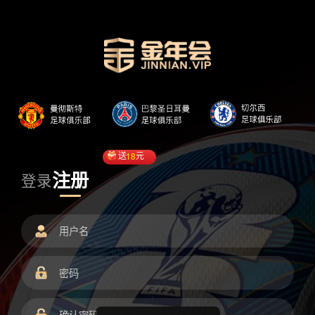
送
18
元
注册
登录