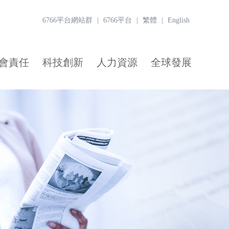
6766平台網站群
|
6766平台
|
繁體
|
English
會責任
科技創新
人力資源
全球發展