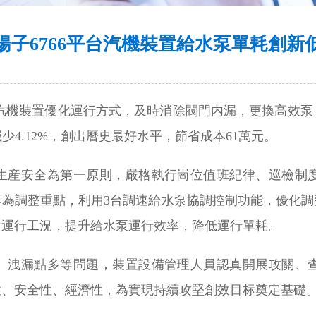
揚子6766平台汽機裝置給水泵單耗創新
電廠汽機裝置優化運行方式，及時消除閥門内漏，更換高效泵
減少4.12%，創出曆史最好水平，節省成本61萬元。
生産安全為第一原則，嚴格執行崗位值班紀律、巡檢制
作為調整重點，利用3台調速給水泵協調控制功能，優化調
荷運行工況，提升給水泵運行效率，降低運行單耗。
、洩漏點多等問題，裝置設備管理人員認真開展攻關、
性、安全性、經濟性，為實現持續攻堅創效目标奠定基礎