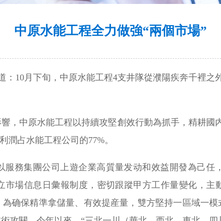
中原水能工程全力做強“兩個市場”
報道：10月下旬，中原水能工程4支井隊從濮陽疾奔千裡之
響，中原水能工程以持續攻堅創效行動為抓手，精耕國内
利潤占水能工程公司的77%。
以服務集團公司上遊企業高質量发动和效益開發為己任
立市場信息日彙報制度，密切跟蹤甲方工作量變化，主
。為确保精準拿儲量、有效提産量，雙方堅持一區域一模
術攻關。今年以來，“三北一川（華北、西北、東北，四川