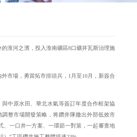
外的淮河之濱，投入淮南礦區8口礦井瓦斯治理施
外市場，勇當拓市排頭兵，1月至10月，新簽合
，與中原水田、華北水氣等簽訂年度合作框架協
動調整市場開發策略，将鑽井隊撤出外部低效市
式、一口井一方案、一環節一對策，一起審查地
）”工區鑽井施工整體提速23%。