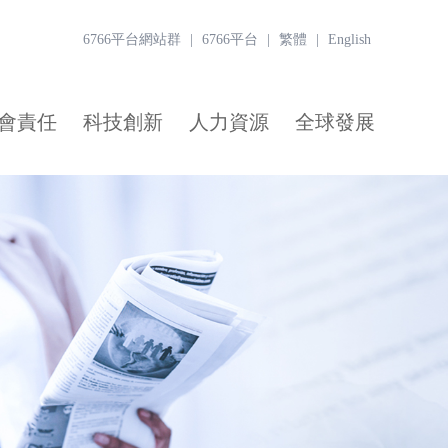
6766平台網站群
|
6766平台
|
繁體
|
English
會責任
科技創新
人力資源
全球發展