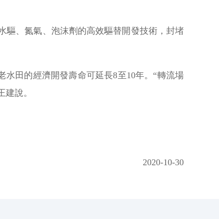
括水驅、氮氣、泡沫劑的高效驅替開發技術，封堵
水田的經濟開發壽命可延長8至10年。“轉流場
王建說。
2020-10-30