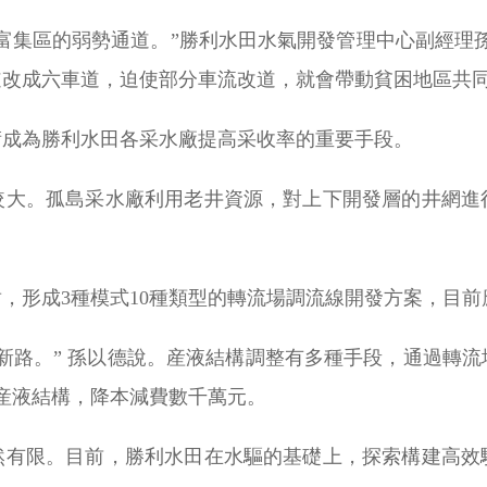
富集區的弱勢通道。”勝利水田水氣開發管理中心副經理
改成六車道，迫使部分車流改道，就會帶動貧困地區共同
術成為勝利水田各采水廠提高采收率的重要手段。
大。孤島采水廠利用老井資源，對上下開發層的井網進行
形成3種模式10種類型的轉流場調流線開發方案，目前應
新路。” 孫以德說。産液結構調整有多種手段，通過轉
産液結構，降本減費數千萬元。
然有限。目前，勝利水田在水驅的基礎上，探索構建高效