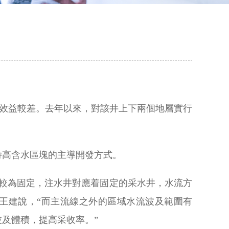
采，效益較差。去年以來，對該井上下兩個地層實行
特高含水區塊的主導開發方式。
較為固定，注水井對應着固定的采水井，水流方
王建說，“而主流線之外的區域水流波及範圍有
及體積，提高采收率。”