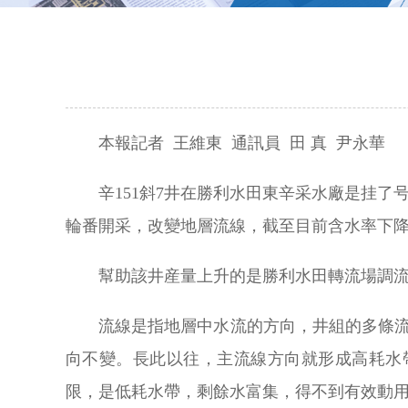
本報記者 王維東 通訊員 田 真 尹永華
辛151斜7井在勝利水田東辛采水廠是挂了
輪番開采，改變地層流線，截至目前含水率下降
幫助該井産量上升的是勝利水田轉流場調
流線是指地層中水流的方向，井組的多條
向不變。長此以往，主流線方向就形成高耗水
限，是低耗水帶，剩餘水富集，得不到有效動用