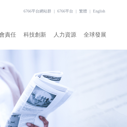
6766平台網站群
|
6766平台
|
繁體
|
English
會責任
科技創新
人力資源
全球發展