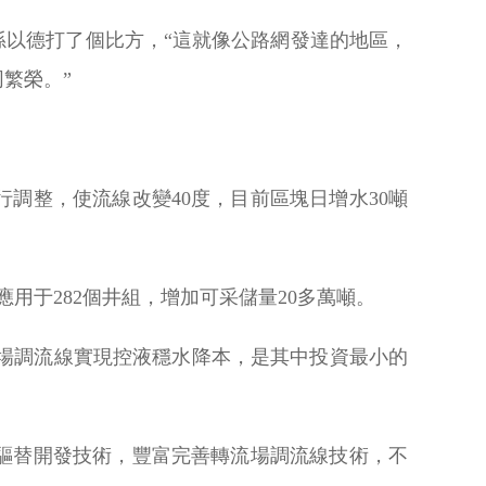
孫以德打了個比方，“這就像公路網發達的地區，
繁榮。”
調整，使流線改變40度，目前區塊日增水30噸
用于282個井組，增加可采儲量20多萬噸。
流場調流線實現控液穩水降本，是其中投資最小的
驅替開發技術，豐富完善轉流場調流線技術，不