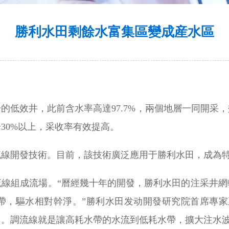
勝利水田剩餘水富集區變成産水區
号的低效井，此前含水率高達97.7%，兩個地層一同開
30%以上，采收率有效提高。
流線開發技術。目前，該技術廣泛應用于勝利水田，成為
流線組成流場。“曆經幾十年的開發，勝利水田的注采井網
帶，驅水相對幹淨。”勝利水田发动開發研究院首席專家
。調流線就是讓高耗水帶的水流到低耗水帶，擴大注水波