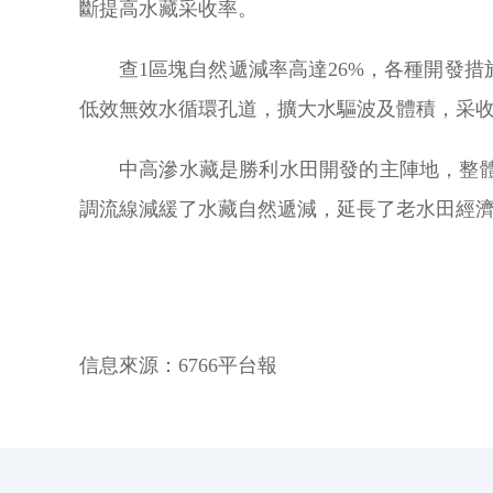
斷提高水藏采收率。
查1區塊自然遞減率高達26%，各種開發
低效無效水循環孔道，擴大水驅波及體積，采收
中高滲水藏是勝利水田開發的主陣地，整體
調流線減緩了水藏自然遞減，延長了老水田經濟
信息來源：
6766平台報