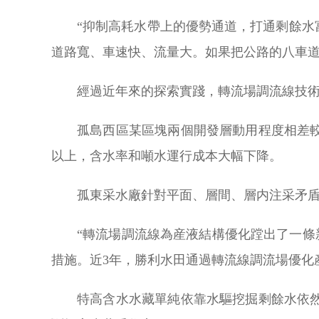
“抑制高耗水帶上的優勢通道，打通剩餘水
道路寬、車速快、流量大。如果把公路的八車道
經過近年來的探索實踐，轉流場調流線技
孤島西區某區塊兩個開發層動用程度相差較
以上，含水率和噸水運行成本大幅下降。
孤東采水廠針對平面、層間、層内注采矛盾，
“轉流場調流線為産液結構優化蹚出了一條
措施。近3年，勝利水田通過轉流線調流場優化
特高含水水藏單純依靠水驅挖掘剩餘水依