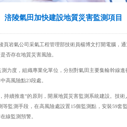
涪陵氣田加快建設地質災害監測項目
涪陵頁岩氣公司采氣工程管理部技術員楊博文打開電腦，
斷是否存在地質災害風險。
監測力度，組織專業化單位，分别對氣田主要集輸幹線進
中高風險點23段處。
低，持續推進”的原則，開展地質災害監測系統建設。技術
等監測手段，在高風險處設置15個監測點，安裝59套監
時在線監測預警。