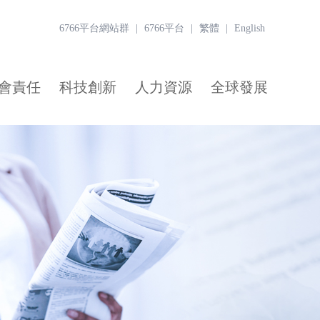
6766平台網站群
|
6766平台
|
繁體
|
English
會責任
科技創新
人力資源
全球發展