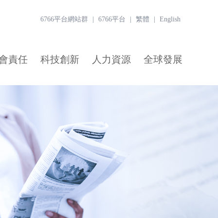
6766平台網站群
|
6766平台
|
繁體
|
English
會責任
科技創新
人力資源
全球發展