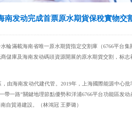
海南发动完成首票原水期貨保稅實物交
尊号水輪滿載海南省唯一原水期貨指定交割庫（6766平台
依托商儲庫及海南发动碼頭資源開展的原水期貨交割，标
，由海南发动代建代管。2019年，上海國際能源中心
一帶一路”關鍵地理節點優勢和洋浦6766平台功能區发
南自貿港建設。（林鴻冠 王夢璐）