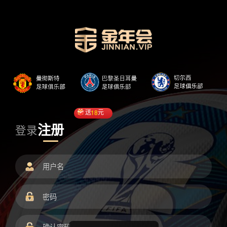
送
18
元
注册
登录