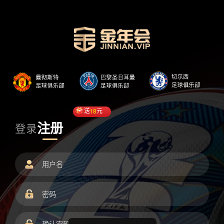
送
18
元
注册
登录