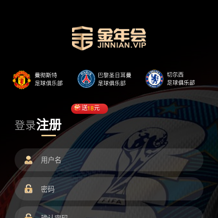
送
18
元
注册
登录