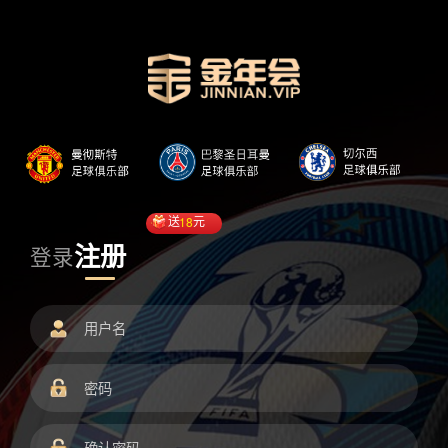
送
18
元
注册
登录