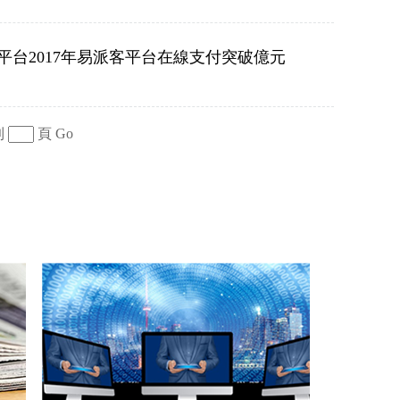
66平台2017年易派客平台在線支付突破億元
到
頁
Go