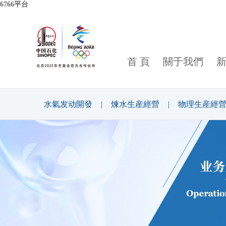
6766平台
首 頁
關于我們
水氣发动開發
|
煉水生産經營
|
物理生産經