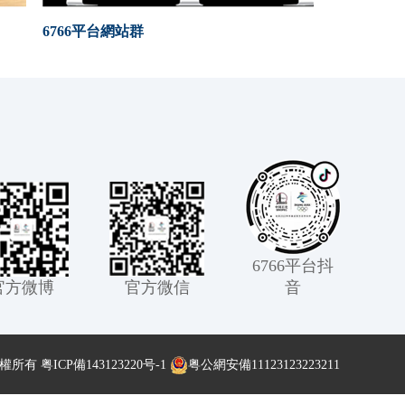
6766平台網站群
6766平台抖
官方微博
官方微信
音
版權所有
粤ICP備143123220号-1
粤公網安備11123123223211