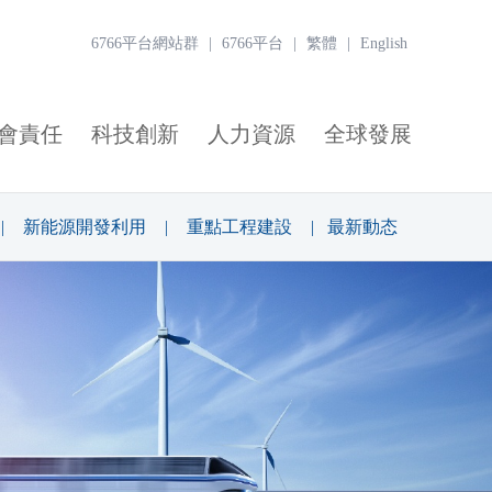
6766平台網站群
|
6766平台
|
繁體
|
English
會責任
科技創新
人力資源
全球發展
|
新能源開發利用
|
重點工程建設
|
最新動态