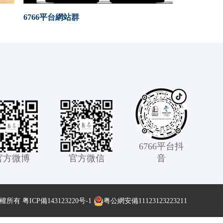
6766平台網站群
6766平台抖
官方微博
官方微信
音
版權所有
粤ICP備143123220号-1
粤公網安備11123123223211