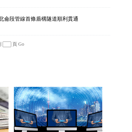
北侖段管線首條盾構隧道順利貫通
到
頁
Go