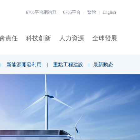
6766平台網站群
|
6766平台
|
繁體
|
English
會責任
科技創新
人力資源
全球發展
|
新能源開發利用
|
重點工程建設
|
最新動态