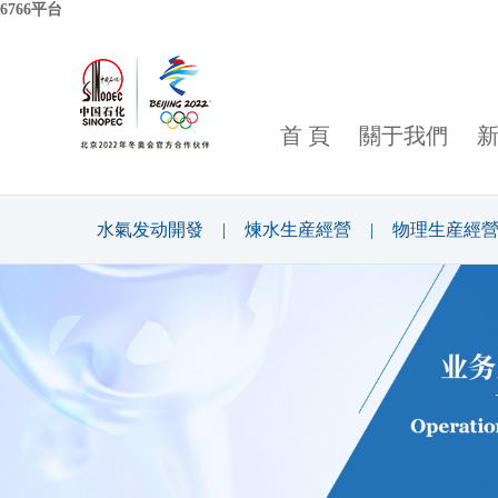
6766平台
首 頁
關于我們
水氣发动開發
|
煉水生産經營
|
物理生産經