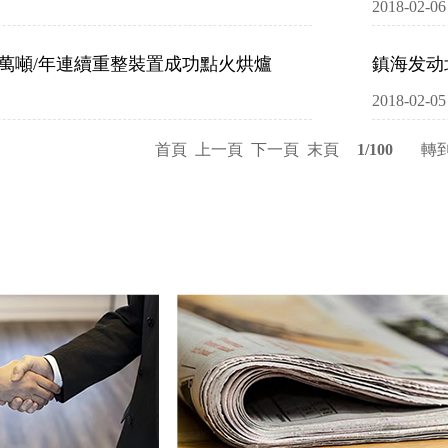
2018-02-06
50萬噸/年連續重整裝置成功點火烘爐
鎮海发动
2018-02-05
首頁
上一頁
下一頁
末頁
1/100
轉