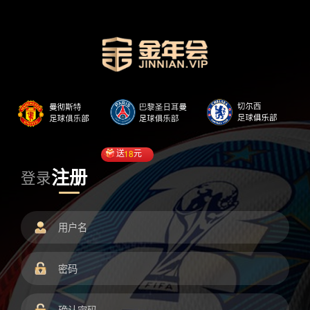
送
18
元
注册
登录