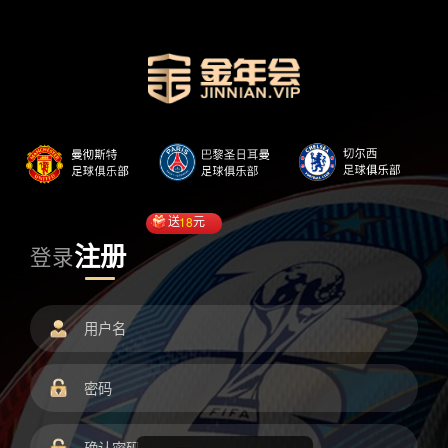
送
18
元
注册
登录